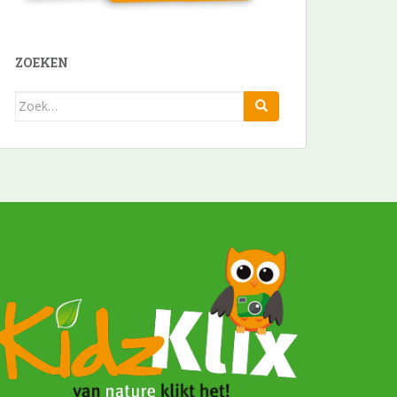
ZOEKEN
Zoek
naar: