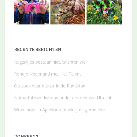
RECENTE BERICHTEN
Rugzakjes bestaan niet, talenten wel
Rondje Nederland met Het Talent
Op zoek naar natuur in de Randstad
Natuurfotoworkshops onder de rook van Utrecht
Workshops in Apeldoorn dankzij de gemeente
DONEREN?