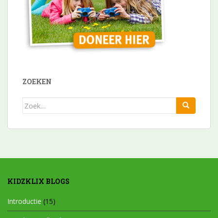
ZOEKEN
Zoek
naar:
KIDZKLIX BLOGS
Introductie
(15)