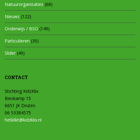
Natuurorganisaties
(68)
Nieuws
(122)
Onderwijs / BSO
(149)
Particulieren
(30)
Slider
(40)
CONTACT
Stichting KidzKlix
Bieskamp 15
6651 JK Druten
06 53384575
hetklikt@kidzklix.nl