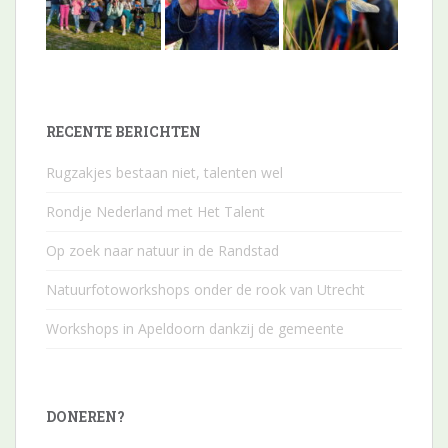
RECENTE BERICHTEN
Rugzakjes bestaan niet, talenten wel
Rondje Nederland met Het Talent
Op zoek naar natuur in de Randstad
Natuurfotoworkshops onder de rook van Utrecht
Workshops in Apeldoorn dankzij de gemeente
DONEREN?