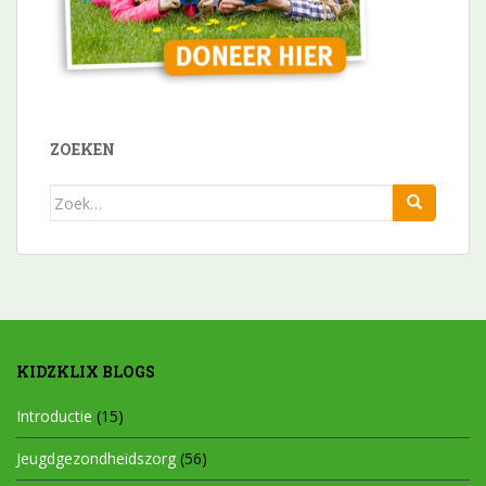
ZOEKEN
Zoek
naar:
KIDZKLIX BLOGS
Introductie
(15)
Jeugdgezondheidszorg
(56)