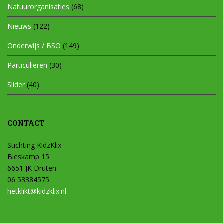
Natuurorganisaties
(68)
Nieuws
(122)
Onderwijs / BSO
(149)
Particulieren
(30)
Slider
(40)
CONTACT
Stichting KidzKlix
Bieskamp 15
6651 JK Druten
06 53384575
hetklikt@kidzklix.nl