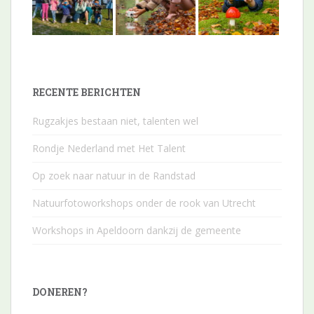
RECENTE BERICHTEN
Rugzakjes bestaan niet, talenten wel
Rondje Nederland met Het Talent
Op zoek naar natuur in de Randstad
Natuurfotoworkshops onder de rook van Utrecht
Workshops in Apeldoorn dankzij de gemeente
DONEREN?