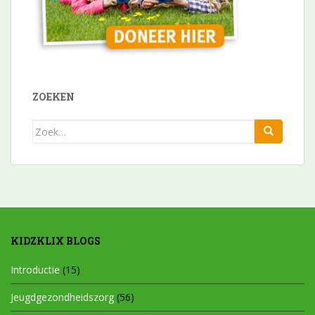
ZOEKEN
Zoek
naar:
KIDZKLIX BLOGS
Introductie
(15)
Jeugdgezondheidszorg
(56)