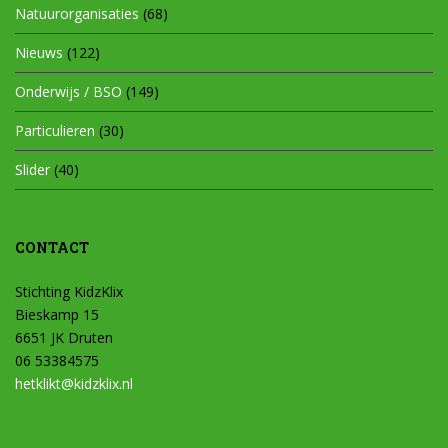
Natuurorganisaties
(68)
Nieuws
(122)
Onderwijs / BSO
(149)
Particulieren
(30)
Slider
(40)
CONTACT
Stichting KidzKlix
Bieskamp 15
6651 JK Druten
06 53384575
hetklikt@kidzklix.nl