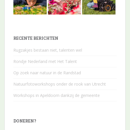
RECENTE BERICHTEN
Rugzakjes bestaan niet, talenten wel
Rondje Nederland met Het Talent
Op zoek naar natuur in de Randstad
Natuurfotoworkshops onder de rook van Utrecht
Workshops in Apeldoorn dankzij de gemeente
DONEREN?