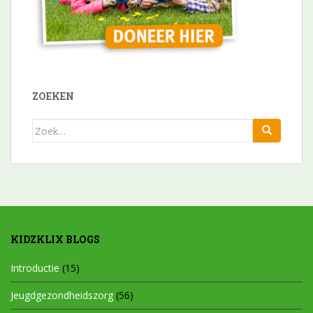
ZOEKEN
Zoek
naar:
KIDZKLIX BLOGS
Introductie
(15)
Jeugdgezondheidszorg
(56)