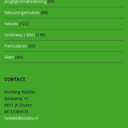
Jeugdgezondheidszorg
(56)
Natuurorganisaties
(68)
Nieuws
(122)
Onderwijs / BSO
(149)
Particulieren
(30)
Slider
(40)
CONTACT
Stichting KidzKlix
Bieskamp 15
6651 JK Druten
06 53384575
hetklikt@kidzklix.nl