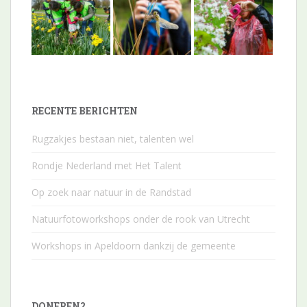
RECENTE BERICHTEN
Rugzakjes bestaan niet, talenten wel
Rondje Nederland met Het Talent
Op zoek naar natuur in de Randstad
Natuurfotoworkshops onder de rook van Utrecht
Workshops in Apeldoorn dankzij de gemeente
DONEREN?