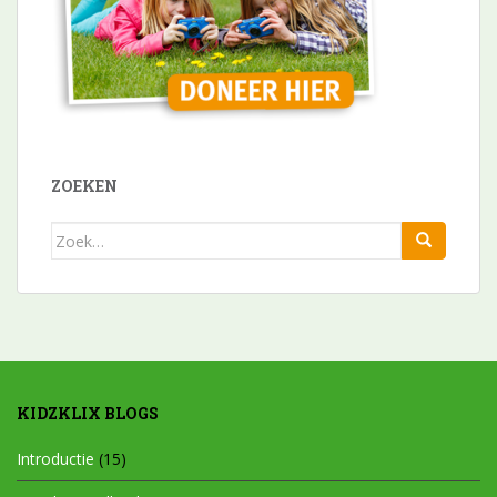
ZOEKEN
Zoek
naar:
KIDZKLIX BLOGS
Introductie
(15)