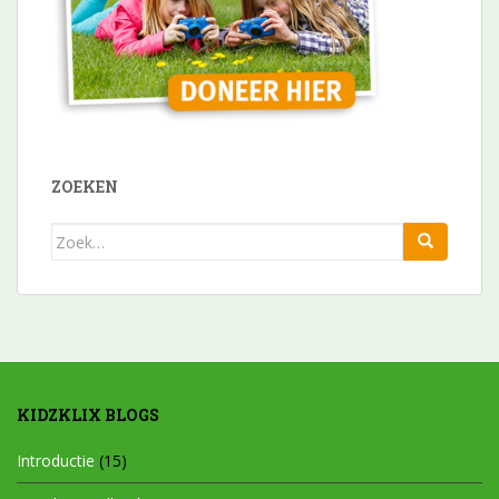
ZOEKEN
Zoek
naar:
KIDZKLIX BLOGS
Introductie
(15)