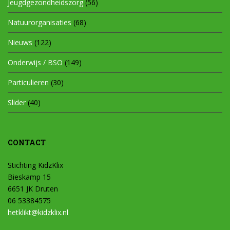
Jeugdgezondheidszorg
(56)
Natuurorganisaties
(68)
Nieuws
(122)
Onderwijs / BSO
(149)
Particulieren
(30)
Slider
(40)
CONTACT
Stichting KidzKlix
Bieskamp 15
6651 JK Druten
06 53384575
hetklikt@kidzklix.nl