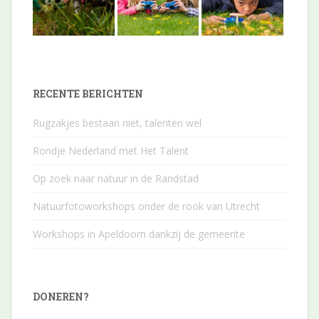
RECENTE BERICHTEN
Rugzakjes bestaan niet, talenten wel
Rondje Nederland met Het Talent
Op zoek naar natuur in de Randstad
Natuurfotoworkshops onder de rook van Utrecht
Workshops in Apeldoorn dankzij de gemeente
DONEREN?