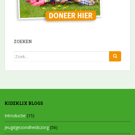
ZOEKEN
Zoek
naar:
KIDZKLIX BLOGS
Introductie
(15)
Jeugdgezondheidszorg
(56)