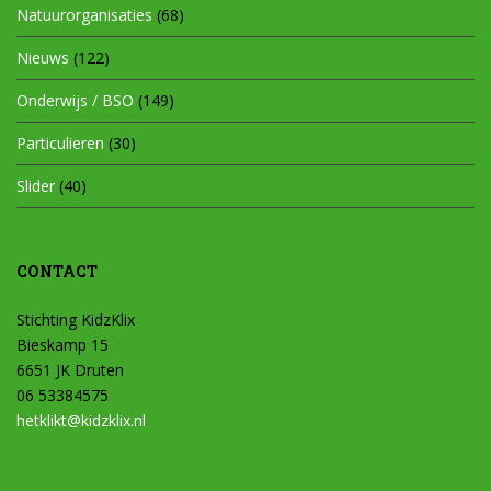
Natuurorganisaties
(68)
Nieuws
(122)
Onderwijs / BSO
(149)
Particulieren
(30)
Slider
(40)
CONTACT
Stichting KidzKlix
Bieskamp 15
6651 JK Druten
06 53384575
hetklikt@kidzklix.nl