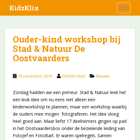
S
KidzKlix
TOGGLE
k
i
p
t
Ouder-kind workshop bij
o
Stad & Natuur De
m
a
Oostvaarders
i
n
c
16 november 2015
KidzKlix Bart
Nieuws
o
n
Zondag hadden we een primeur. Stad & Natuur leek het
t
een leuk idee om nu eens niet alleen een
e
kinderworkshop te plannen, maar een workshop waarbij
n
de ouders mee mogen fotograferen. Het idee sloeg
t
heel goed aan. Maar liefst 17 deelnemers gingen op pad
in het Oostvaardersbos onder de bezielende leiding van
FotoJef en FotoBart. Er waren spelregels. Samen