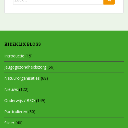
naar:
KIDZKLIX BLOGS
Introductie
(15)
Jeugdgezondheidszorg
(56)
Natuurorganisaties
(68)
Nieuws
(122)
Onderwijs / BSO
(149)
Particulieren
(30)
Slider
(40)