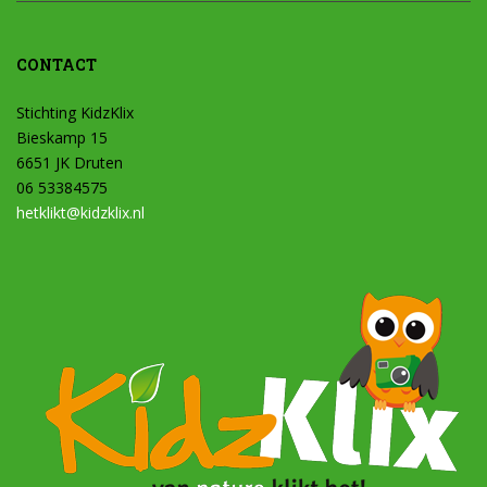
CONTACT
Stichting KidzKlix
Bieskamp 15
6651 JK Druten
06 53384575
hetklikt@kidzklix.nl