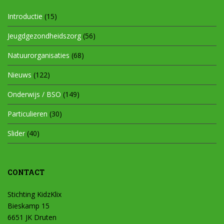
Introductie
(15)
Jeugdgezondheidszorg
(56)
Natuurorganisaties
(68)
Nieuws
(122)
Onderwijs / BSO
(149)
Particulieren
(30)
Slider
(40)
CONTACT
Stichting KidzKlix
Bieskamp 15
6651 JK Druten