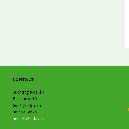
CONTACT
Stichting KidzKlix
Bieskamp 15
6651 JK Druten
06 53384575
hetklikt@kidzklix.nl