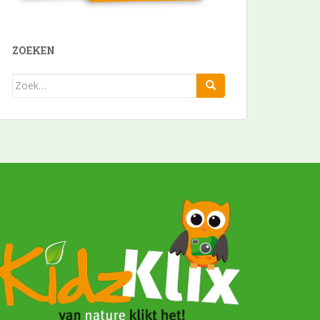
ZOEKEN
Zoek
naar: