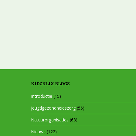
KIDZKLIX BLOGS
Introductie
(15)
Jeugdgezondheidszorg
(56)
Natuurorganisaties
(68)
Nieuws
(122)