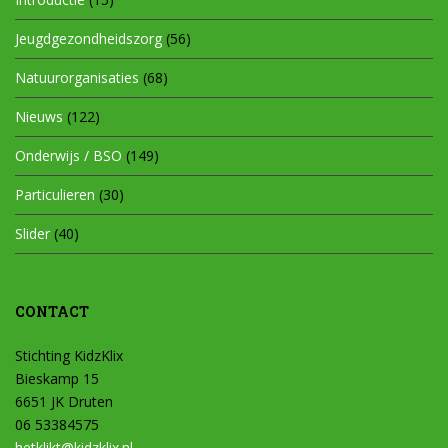
Jeugdgezondheidszorg
(56)
Natuurorganisaties
(68)
Nieuws
(122)
Onderwijs / BSO
(149)
Particulieren
(30)
Slider
(40)
CONTACT
Stichting KidzKlix
Bieskamp 15
6651 JK Druten
06 53384575
hetklikt@kidzklix.nl