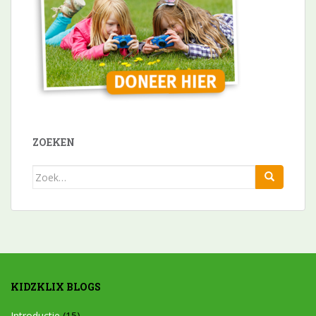
ZOEKEN
Zoek
naar:
KIDZKLIX BLOGS
Introductie
(15)