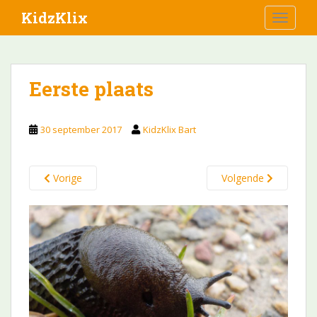
S
KidzKlix
TOGGLE
k
i
p
t
Eerste plaats
o
m
a
30 september 2017
KidzKlix Bart
i
n
c
Vorige
Volgende
o
n
t
e
n
t