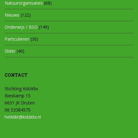
Natuurorganisaties
(68)
Nieuws
(122)
Onderwijs / BSO
(149)
Particulieren
(30)
Slider
(40)
CONTACT
Stichting KidzKlix
Bieskamp 15
6651 JK Druten
06 53384575
hetklikt@kidzklix.nl