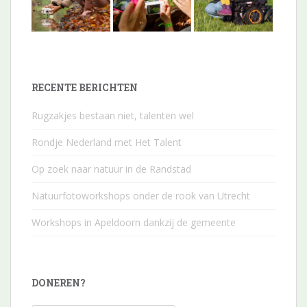
RECENTE BERICHTEN
Rugzakjes bestaan niet, talenten wel
Rondje Nederland met Het Talent
Op zoek naar natuur in de Randstad
Natuurfotoworkshops onder de rook van Utrecht
Workshops in Apeldoorn dankzij de gemeente
DONEREN?