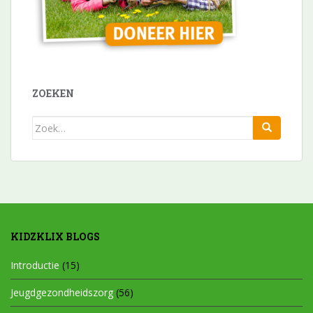
ZOEKEN
Zoek
naar:
KIDZKLIX BLOGS
Introductie
(15)
Jeugdgezondheidszorg
(56)