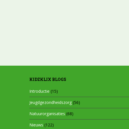
KIDZKLIX BLOGS
Introductie
(15)
Jeugdgezondheidszorg
(56)
Natuurorganisaties
(68)
Nieuws
(122)