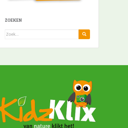
ZOEKEN
Zoek
naar: