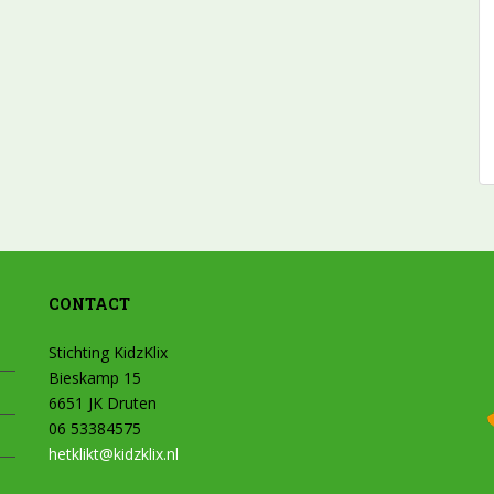
CONTACT
Stichting KidzKlix
Bieskamp 15
6651 JK Druten
06 53384575
hetklikt@kidzklix.nl