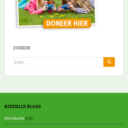
ZOEKEN
Zoek
naar:
KIDZKLIX BLOGS
Introductie
(15)