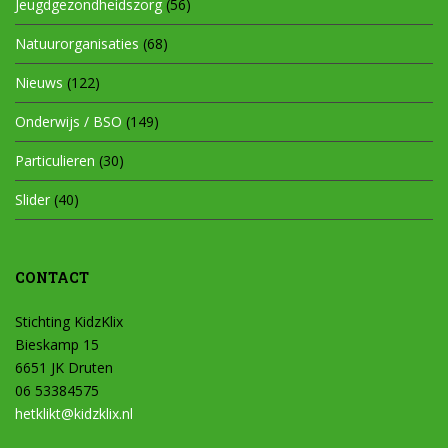
Jeugdgezondheidszorg
(56)
Natuurorganisaties
(68)
Nieuws
(122)
Onderwijs / BSO
(149)
Particulieren
(30)
Slider
(40)
CONTACT
Stichting KidzKlix
Bieskamp 15
6651 JK Druten
06 53384575
hetklikt@kidzklix.nl