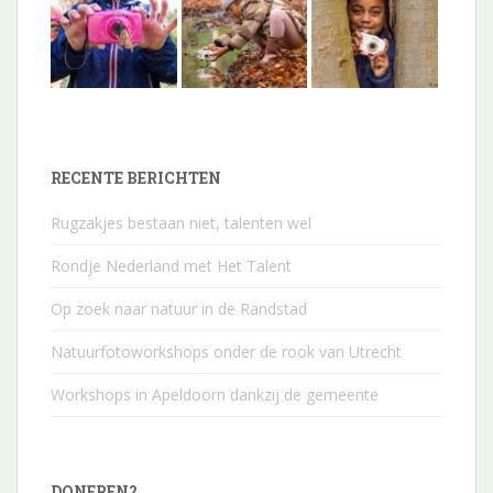
RECENTE BERICHTEN
Rugzakjes bestaan niet, talenten wel
Rondje Nederland met Het Talent
Op zoek naar natuur in de Randstad
Natuurfotoworkshops onder de rook van Utrecht
Workshops in Apeldoorn dankzij de gemeente
DONEREN?