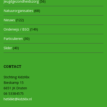
Jeugdgezondheidszorg
(56)
Natuurorganisaties
(68)
Nieuws
(122)
Onderwijs / BSO
(149)
Particulieren
(30)
Slider
(40)
CONTACT
Stichting KidzKlix
Bieskamp 15
6651 JK Druten
06 53384575
hetklikt@kidzklix.nl