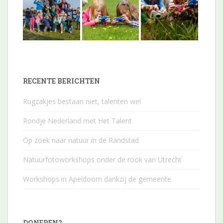
RECENTE BERICHTEN
Rugzakjes bestaan niet, talenten wel
Rondje Nederland met Het Talent
Op zoek naar natuur in de Randstad
Natuurfotoworkshops onder de rook van Utrecht
Workshops in Apeldoorn dankzij de gemeente
DONEREN?