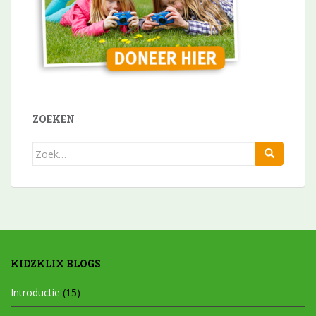
ZOEKEN
Zoek
naar:
KIDZKLIX BLOGS
Introductie
(15)