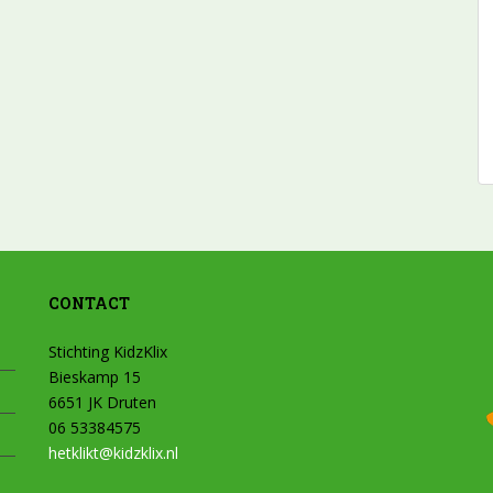
CONTACT
Stichting KidzKlix
Bieskamp 15
6651 JK Druten
06 53384575
hetklikt@kidzklix.nl