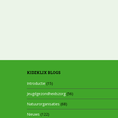
KIDZKLIX BLOGS
Introductie
(15)
Jeugdgezondheidszorg
(56)
Natuurorganisaties
(68)
Nieuws
(122)