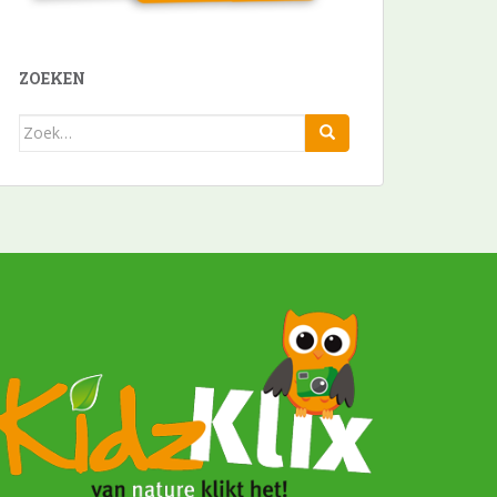
ZOEKEN
Zoek
naar: