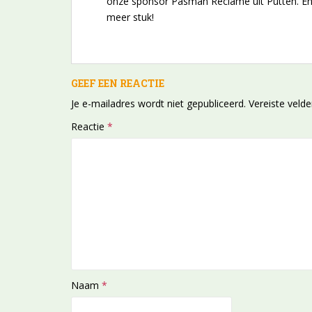
onze sponsor Pasman Reclame uit Putten. En d
meer stuk!
GEEF EEN REACTIE
Je e-mailadres wordt niet gepubliceerd.
Vereiste veld
Reactie
*
Naam
*