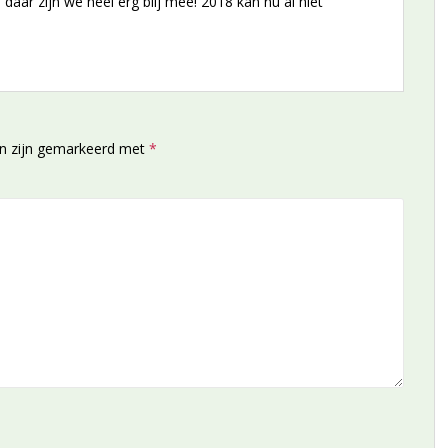
aar zijn we heel erg blij mee! 2018 kan nu al niet
en zijn gemarkeerd met
*