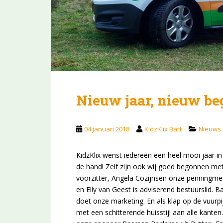
Nieuw jaar, nieuw be
04 januari 2018
KidzKlix Bart
Nieuws
KidzKlix wenst iedereen een heel mooi jaar i
de hand! Zelf zijn ook wij goed begonnen me
voorzitter, Angela Cozijnsen onze penningme
en Elly van Geest is adviserend bestuurslid. B
doet onze marketing. En als klap op de vuur
met een schitterende huisstijl aan alle kanten