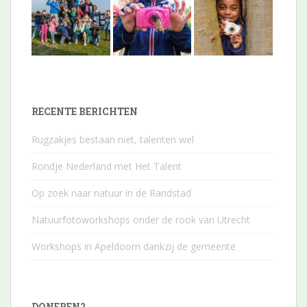
RECENTE BERICHTEN
Rugzakjes bestaan niet, talenten wel
Rondje Nederland met Het Talent
Op zoek naar natuur in de Randstad
Natuurfotoworkshops onder de rook van Utrecht
Workshops in Apeldoorn dankzij de gemeente
DONEREN?