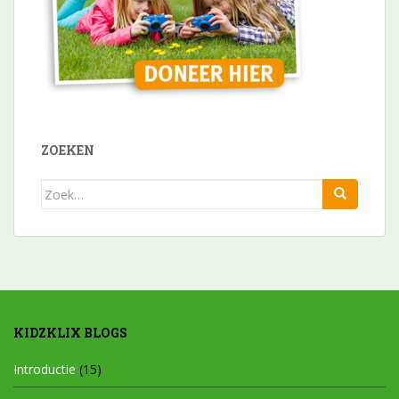
ZOEKEN
Zoek
naar:
KIDZKLIX BLOGS
Introductie
(15)