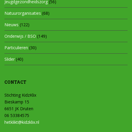
Jeugdgezondheidszorg
(56)
Natuurorganisaties
(68)
Nieuws
(122)
Onderwijs / BSO
(149)
Particulieren
(30)
Slider
(40)
CONTACT
Stichting KidzKlix
Bieskamp 15
6651 JK Druten
06 53384575
hetklikt@kidzklix.nl