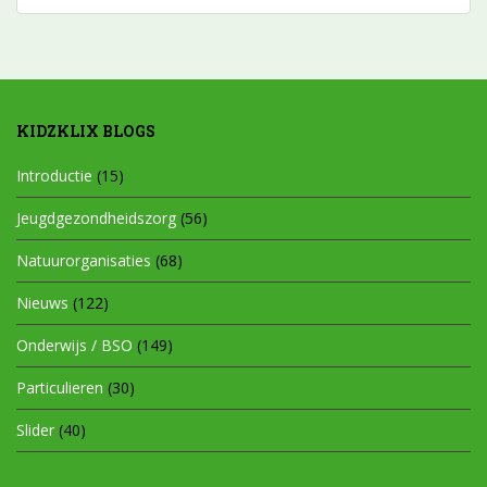
KIDZKLIX BLOGS
Introductie
(15)
Jeugdgezondheidszorg
(56)
Natuurorganisaties
(68)
Nieuws
(122)
Onderwijs / BSO
(149)
Particulieren
(30)
Slider
(40)