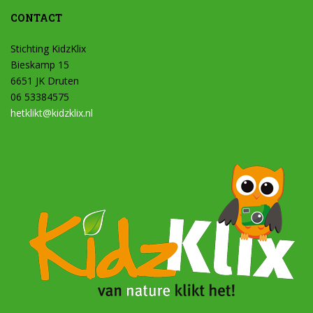
CONTACT
Stichting KidzKlix
Bieskamp 15
6651 JK Druten
06 53384575
hetklikt@kidzklix.nl