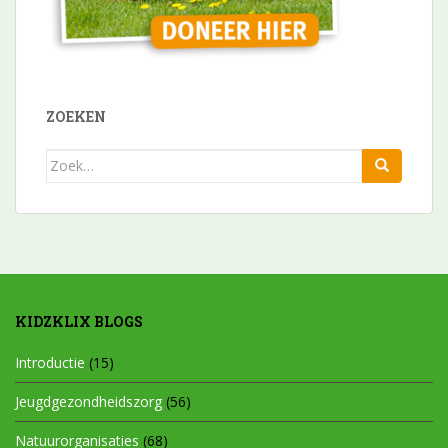
ZOEKEN
Zoek
naar:
KIDZKLIX BLOGS
Introductie
(15)
Jeugdgezondheidszorg
(56)
Natuurorganisaties
(68)