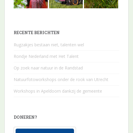
RECENTE BERICHTEN
Rugzakjes bestaan niet, talenten wel
Rondje Nederland met Het Talent
Op zoek naar natuur in de Randstad
Natuurfotoworkshops onder de rook van Utrecht
Workshops in Apeldoorn dankzij de gemeente
DONEREN?