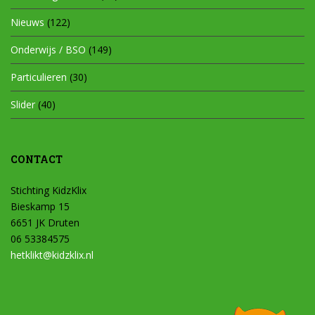
Nieuws
(122)
Onderwijs / BSO
(149)
Particulieren
(30)
Slider
(40)
CONTACT
Stichting KidzKlix
Bieskamp 15
6651 JK Druten
06 53384575
hetklikt@kidzklix.nl