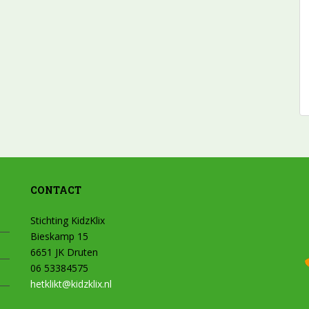
CONTACT
Stichting KidzKlix
Bieskamp 15
6651 JK Druten
06 53384575
hetklikt@kidzklix.nl