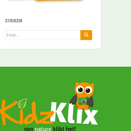
ZOEKEN
Zoek
naar: