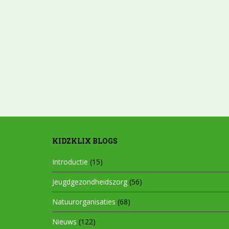
KIDZKLIX BLOGS
Introductie
(15)
Jeugdgezondheidszorg
(56)
Natuurorganisaties
(68)
Nieuws
(122)