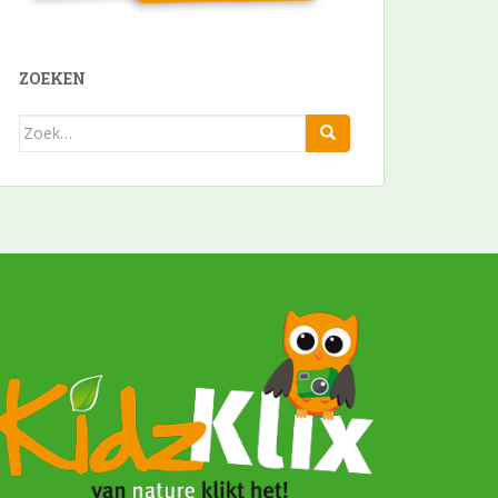
ZOEKEN
Zoek
naar: