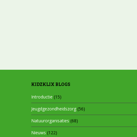
KIDZKLIX BLOGS
Introductie
(15)
Jeugdgezondheidszorg
(56)
Natuurorganisaties
(68)
Nieuws
(122)