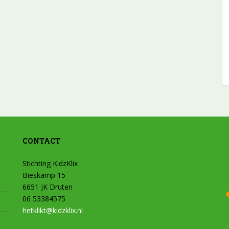
CONTACT
Stichting KidzKlix
Bieskamp 15
6651 JK Druten
06 53384575
hetklikt@kidzklix.nl