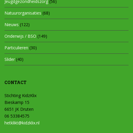
Jeugdgezondheidszorg
(56)
Natuurorganisaties
(68)
Nieuws
(122)
Onderwijs / BSO
(149)
Particulieren
(30)
Slider
(40)
CONTACT
Stichting KidzKlix
Bieskamp 15
6651 JK Druten
06 53384575
hetklikt@kidzklix.nl