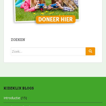
ZOEKEN
Zoek
naar:
KIDZKLIX BLOGS
Introductie
(15)