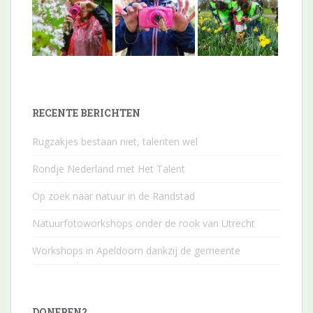
RECENTE BERICHTEN
Rugzakjes bestaan niet, talenten wel
Rondje Nederland met Het Talent
Op zoek naar natuur in de Randstad
Natuurfotoworkshops onder de rook van Utrecht
Workshops in Apeldoorn dankzij de gemeente
DONEREN?