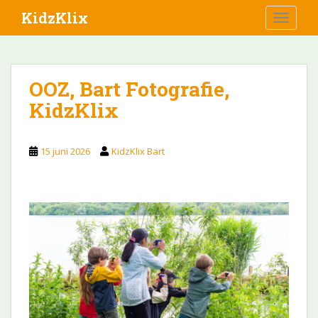
S
KidzKlix
TOGGLE
k
i
p
t
OOZ, Bart Fotografie,
o
KidzKlix
m
a
i
15 juni 2026
KidzKlix Bart
n
c
o
n
t
e
n
t