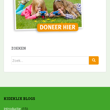
ZOEKEN
Zoek
naar:
KIDZKLIX BLOGS
Introductie
(15)