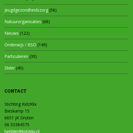
Jeugdgezondheidszorg
(56)
Natuurorganisaties
(68)
Nieuws
(122)
Onderwijs / BSO
(149)
Particulieren
(30)
Slider
(40)
CONTACT
Stichting KidzKlix
Bieskamp 15
6651 JK Druten
06 53384575
hetklikt@kidzklix.nl