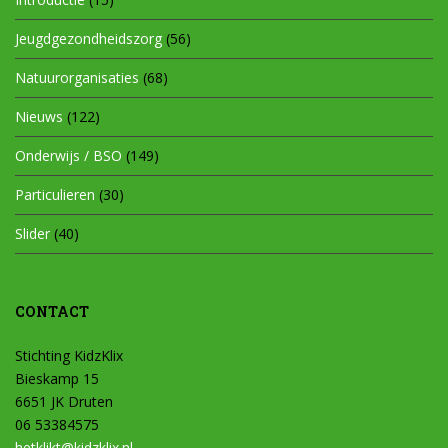
Jeugdgezondheidszorg
(56)
Natuurorganisaties
(68)
Nieuws
(122)
Onderwijs / BSO
(149)
Particulieren
(30)
Slider
(40)
CONTACT
Stichting KidzKlix
Bieskamp 15
6651 JK Druten
06 53384575
hetklikt@kidzklix.nl