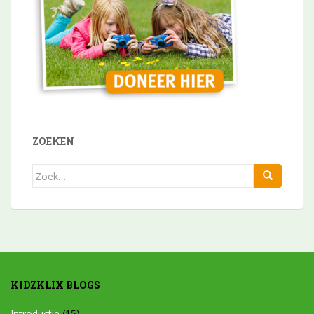
ZOEKEN
Zoek
naar:
KIDZKLIX BLOGS
Introductie
(15)