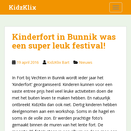
S
KidzKlix
TOGGLE
k
i
p
t
Kinderfort in Bunnik was
o
een super leuk festival!
m
a
i
19 april 2016
KidzKlix Bart
Nieuws
n
c
o
In Fort bij Vechten in Bunnik wordt ieder jaar het
n
‘Kinderfort’ georganiseerd. Kinderen kunnen voor een
t
vaste entree prijs heel veel leuke activiteiten doen die
e
met het buiten leven te maken hebben. En natuurlijk
n
ontbreekt KidzKlix dan ook niet. Dertig kinderen hebben
t
deelgenomen aan een workshop. Soms in de hagel en
soms in de volle zon. Er werden prachtige foto’s
gemaakt binnen de muren van het lente fort. De