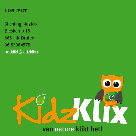
CONTACT
Stichting KidzKlix
Bieskamp 15
6651 JK Druten
06 53384575
hetklikt@kidzklix.nl