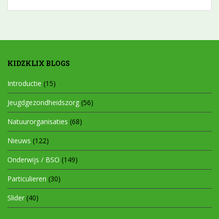
KIDZKLIX BLOGS
Introductie
(15)
Jeugdgezondheidszorg
(56)
Natuurorganisaties
(68)
Nieuws
(122)
Onderwijs / BSO
(149)
Particulieren
(30)
Slider
(40)