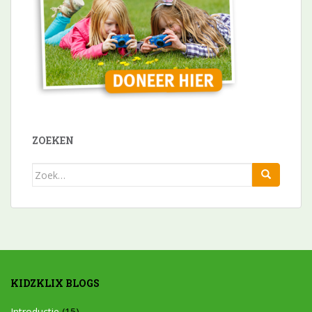
ZOEKEN
Zoek
naar:
KIDZKLIX BLOGS
Introductie
(15)