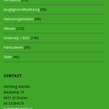
Jeugdgezondheidszorg
(56)
Natuurorganisaties
(68)
Nieuws
(122)
Onderwijs / BSO
(149)
Particulieren
(30)
Slider
(40)
CONTACT
Stichting KidzKlix
Bieskamp 15
6651 JK Druten
06 53384575
hetklikt@kidzklix.nl