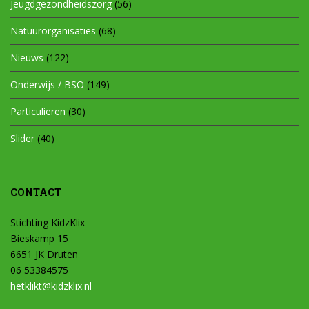
Jeugdgezondheidszorg
(56)
Natuurorganisaties
(68)
Nieuws
(122)
Onderwijs / BSO
(149)
Particulieren
(30)
Slider
(40)
CONTACT
Stichting KidzKlix
Bieskamp 15
6651 JK Druten
06 53384575
hetklikt@kidzklix.nl