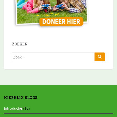
ZOEKEN
Zoek
naar:
KIDZKLIX BLOGS
Introductie
(15)