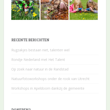
RECENTE BERICHTEN
Rugzakjes bestaan niet, talenten wel
Rondje Nederland met Het Talent
Op zoek naar natuur in de Randstad
Natuurfotoworkshops onder de rook van Utrecht
Workshops in Apeldoorn dankzij de gemeente
DONEREN?