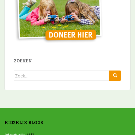
ZOEKEN
Zoek
naar:
KIDZKLIX BLOGS
Introductie
(15)