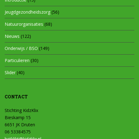
Jeugdgezondheidszorg
(56)
Natuurorganisaties
(68)
Nieuws
(122)
Onderwijs / BSO
(149)
Particulieren
(30)
Slider
(40)
CONTACT
Stichting KidzKlix
Bieskamp 15
6651 JK Druten
06 53384575
hetklikt@kidzklix.nl