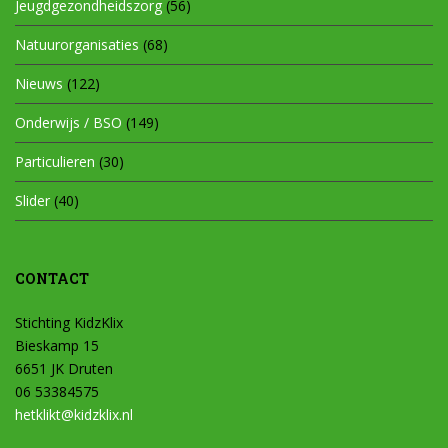
Jeugdgezondheidszorg
(56)
Natuurorganisaties
(68)
Nieuws
(122)
Onderwijs / BSO
(149)
Particulieren
(30)
Slider
(40)
CONTACT
Stichting KidzKlix
Bieskamp 15
6651 JK Druten
06 53384575
hetklikt@kidzklix.nl