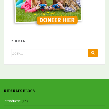
ZOEKEN
Zoek
naar:
KIDZKLIX BLOGS
Introductie
(15)