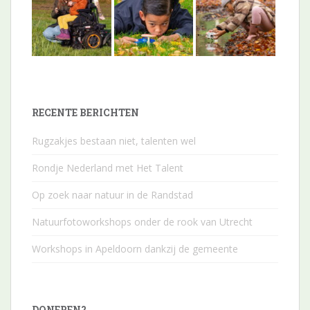
RECENTE BERICHTEN
Rugzakjes bestaan niet, talenten wel
Rondje Nederland met Het Talent
Op zoek naar natuur in de Randstad
Natuurfotoworkshops onder de rook van Utrecht
Workshops in Apeldoorn dankzij de gemeente
DONEREN?