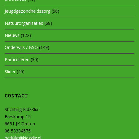
Jeugdgezondheidszorg
(56)
Natuurorganisaties
(68)
Nieuws
(122)
Onderwijs / BSO
(149)
Particulieren
(30)
Slider
(40)
CONTACT
Stichting KidzKlix
Bieskamp 15
6651 JK Druten
06 53384575
hetklikt@kidzklix.nl