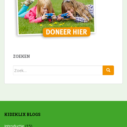
ZOEKEN
Zoek
naar:
KIDZKLIX BLOGS
Introductie
(15)