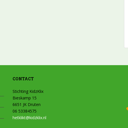
CONTACT
Stichting KidzKlix
Bieskamp 15
6651 JK Druten
06 53384575
hetklikt@kidzklix.nl