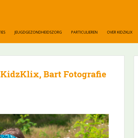
IES
JEUGDGEZONDHEIDSZORG
PARTICULIEREN
OVER KIDZKLIX
idzKlix, Bart Fotografie