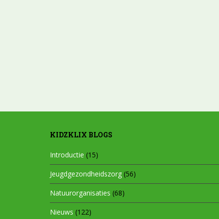
KIDZKLIX BLOGS
Introductie
(15)
Jeugdgezondheidszorg
(56)
Natuurorganisaties
(68)
Nieuws
(122)