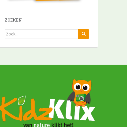
ZOEKEN
Zoek
naar: