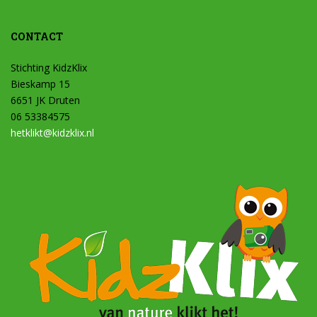
CONTACT
Stichting KidzKlix
Bieskamp 15
6651 JK Druten
06 53384575
hetklikt@kidzklix.nl