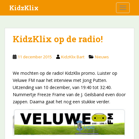
S
KidzKlix
TOGGLE
k
i
p
t
KidzKlix op de radio!
o
m
a
11 december 2015
KidzKlix Bart
Nieuws
i
n
We mochten op de radio! KidzKlix promo. Luister op
c
Veluwe FM naar het interview met Jong Putten.
o
Uitzending van 10 december, van 19:40 tot 32:40.
n
Nummertje Freeze Frame van de J. Geilsband even door
t
zappen. Daarna gaat het nog een stukkie verder.
e
n
t