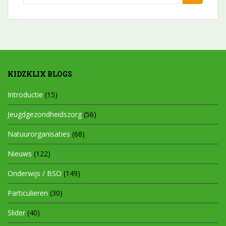
naar:
KIDZKLIX BLOGS
Introductie
(15)
Jeugdgezondheidszorg
(56)
Natuurorganisaties
(68)
Nieuws
(122)
Onderwijs / BSO
(149)
Particulieren
(30)
Slider
(40)