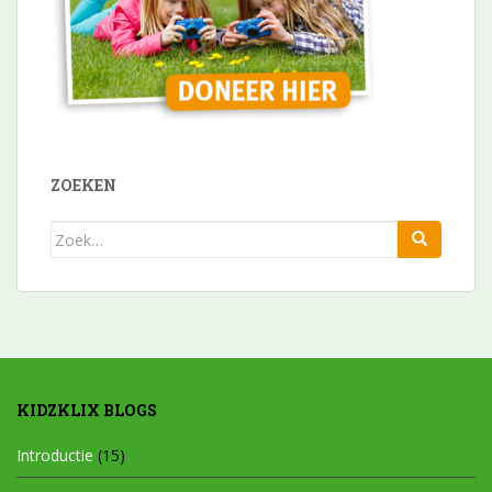
ZOEKEN
Zoek
naar:
KIDZKLIX BLOGS
Introductie
(15)