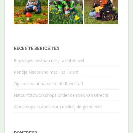
RECENTE BERICHTEN
Rugzakjes bestaan niet, talenten wel
Rondje Nederland met Het Talent
Op zoek naar natuur in de Randstad
Natuurfotoworkshops onder de rook van Utrecht
Workshops in Apeldoorn dankzij de gemeente
DONEREN?