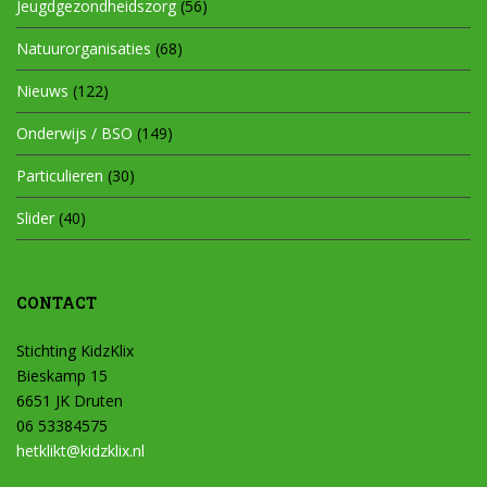
Jeugdgezondheidszorg
(56)
Natuurorganisaties
(68)
Nieuws
(122)
Onderwijs / BSO
(149)
Particulieren
(30)
Slider
(40)
CONTACT
Stichting KidzKlix
Bieskamp 15
6651 JK Druten
06 53384575
hetklikt@kidzklix.nl