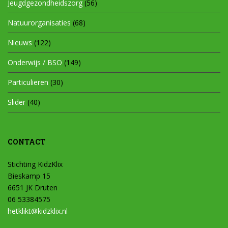
Jeugdgezondheidszorg
(56)
Natuurorganisaties
(68)
Nieuws
(122)
Onderwijs / BSO
(149)
Particulieren
(30)
Slider
(40)
CONTACT
Stichting KidzKlix
Bieskamp 15
6651 JK Druten
06 53384575
hetklikt@kidzklix.nl