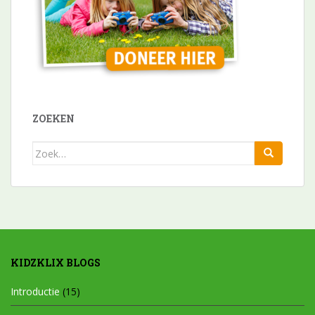
ZOEKEN
Zoek
naar:
KIDZKLIX BLOGS
Introductie
(15)