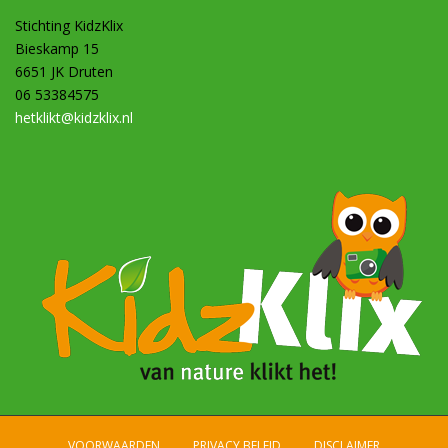
Stichting KidzKlix
Bieskamp 15
6651 JK Druten
06 53384575
hetklikt@kidzklix.nl
VOORWAARDEN
PRIVACY BELEID
DISCLAIMER