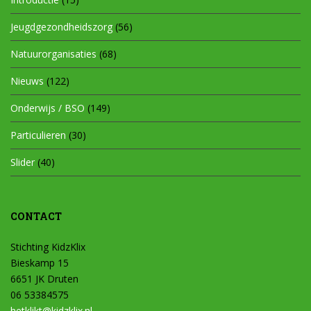
Jeugdgezondheidszorg
(56)
Natuurorganisaties
(68)
Nieuws
(122)
Onderwijs / BSO
(149)
Particulieren
(30)
Slider
(40)
CONTACT
Stichting KidzKlix
Bieskamp 15
6651 JK Druten
06 53384575
hetklikt@kidzklix.nl