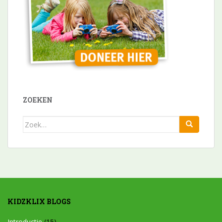
ZOEKEN
Zoek
naar:
KIDZKLIX BLOGS
Introductie
(15)