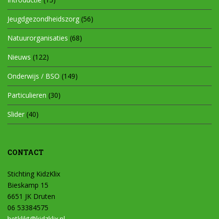
Jeugdgezondheidszorg
(56)
Natuurorganisaties
(68)
Nieuws
(122)
Onderwijs / BSO
(149)
Particulieren
(30)
Slider
(40)
CONTACT
Stichting KidzKlix
Bieskamp 15
6651 JK Druten
06 53384575
hetklikt@kidzklix.nl