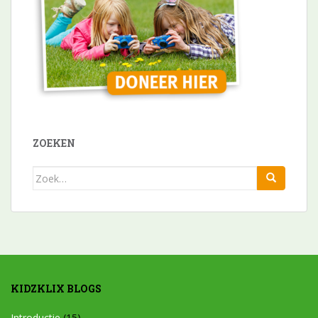
ZOEKEN
Zoek
naar:
KIDZKLIX BLOGS
Introductie
(15)