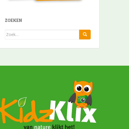
ZOEKEN
Zoek
naar: