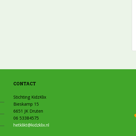
CONTACT
Stichting KidzKlix
Bieskamp 15
6651 JK Druten
06 53384575
hetklikt@kidzklix.nl