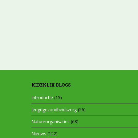
KIDZKLIX BLOGS
Introductie
(15)
Jeugdgezondheidszorg
(56)
Natuurorganisaties
(68)
Nieuws
(122)