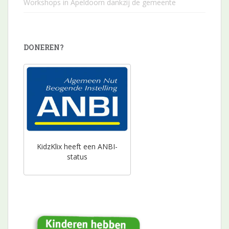
Workshops in Apeldoorn dankzij de gemeente
DONEREN?
KidzKlix heeft een ANBI-
status