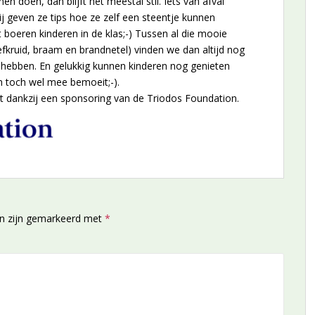
en doen, dan blijft het meestal stil. Iets van afval
j geven ze tips hoe ze zelf een steentje kunnen
t boeren kinderen in de klas;-) Tussen al die mooie
eefkruid, braam en brandnetel) vinden we dan altijd nog
hebben. En gelukkig kunnen kinderen nog genieten
ch toch wel mee bemoeit;-).
 dankzij een sponsoring van de Triodos Foundation.
en zijn gemarkeerd met
*