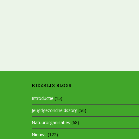
KIDZKLIX BLOGS
Introductie
(15)
Jeugdgezondheidszorg
(56)
Natuurorganisaties
(68)
Nieuws
(122)