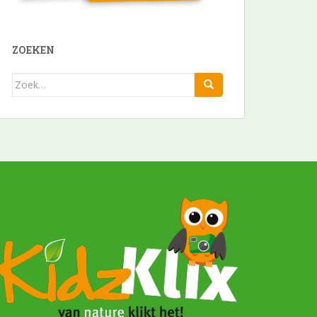
ZOEKEN
Zoek
naar: