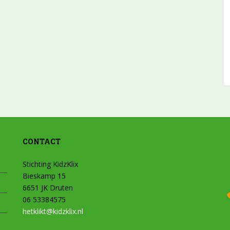
CONTACT
Stichting KidzKlix
Bieskamp 15
6651 JK Druten
06 53384575
hetklikt@kidzklix.nl