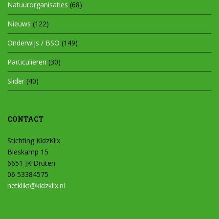
Natuurorganisaties
(68)
Nieuws
(122)
Onderwijs / BSO
(149)
Particulieren
(30)
Slider
(40)
CONTACT
Stichting KidzKlix
Bieskamp 15
6651 JK Druten
06 53384575
hetklikt@kidzklix.nl