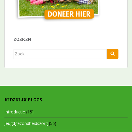
ZOEKEN
Zoek
naar:
KIDZKLIX BLOGS
Introductie
(15)
Jeugdgezondheidszorg
(56)