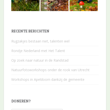
RECENTE BERICHTEN
Rugzakjes bestaan niet, talenten wel
Rondje Nederland met Het Talent
Op zoek naar natuur in de Randstad
Natuurfotoworkshops onder de rook van Utrecht
Workshops in Apeldoorn dankzij de gemeente
DONEREN?