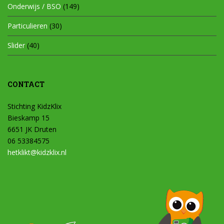
Onderwijs / BSO
(149)
Particulieren
(30)
Slider
(40)
CONTACT
Stichting KidzKlix
Bieskamp 15
6651 JK Druten
06 53384575
hetklikt@kidzklix.nl