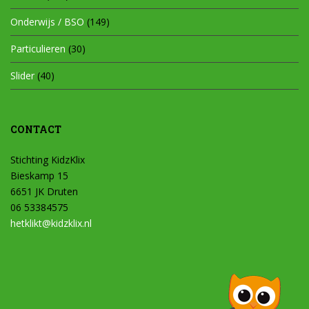
Onderwijs / BSO
(149)
Particulieren
(30)
Slider
(40)
CONTACT
Stichting KidzKlix
Bieskamp 15
6651 JK Druten
06 53384575
hetklikt@kidzklix.nl