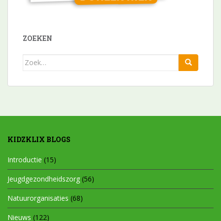
ZOEKEN
Zoek
naar:
KIDZKLIX BLOGS
Introductie
(15)
Jeugdgezondheidszorg
(56)
Natuurorganisaties
(68)
Nieuws
(122)