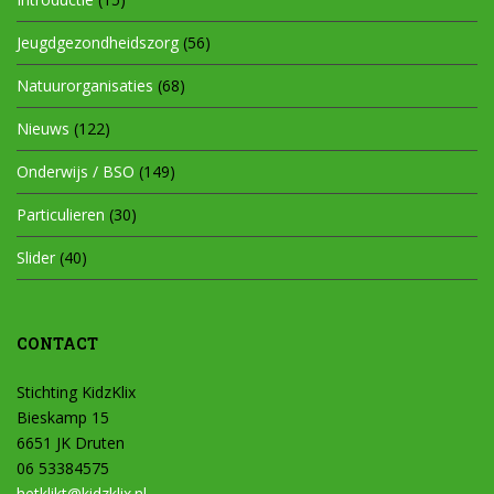
Jeugdgezondheidszorg
(56)
Natuurorganisaties
(68)
Nieuws
(122)
Onderwijs / BSO
(149)
Particulieren
(30)
Slider
(40)
CONTACT
Stichting KidzKlix
Bieskamp 15
6651 JK Druten
06 53384575
hetklikt@kidzklix.nl