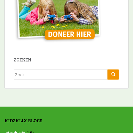
ZOEKEN
Zoek
naar:
KIDZKLIX BLOGS
Introductie
(15)