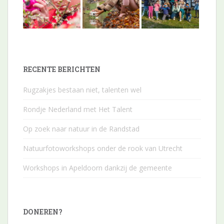
RECENTE BERICHTEN
Rugzakjes bestaan niet, talenten wel
Rondje Nederland met Het Talent
Op zoek naar natuur in de Randstad
Natuurfotoworkshops onder de rook van Utrecht
Workshops in Apeldoorn dankzij de gemeente
DONEREN?