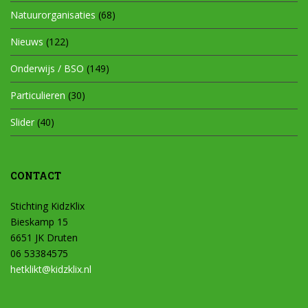
Natuurorganisaties
(68)
Nieuws
(122)
Onderwijs / BSO
(149)
Particulieren
(30)
Slider
(40)
CONTACT
Stichting KidzKlix
Bieskamp 15
6651 JK Druten
06 53384575
hetklikt@kidzklix.nl