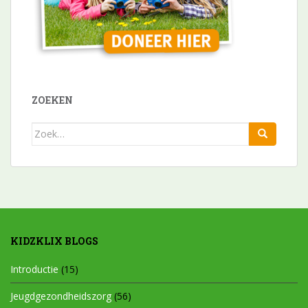
ZOEKEN
Zoek
naar:
KIDZKLIX BLOGS
Introductie
(15)
Jeugdgezondheidszorg
(56)