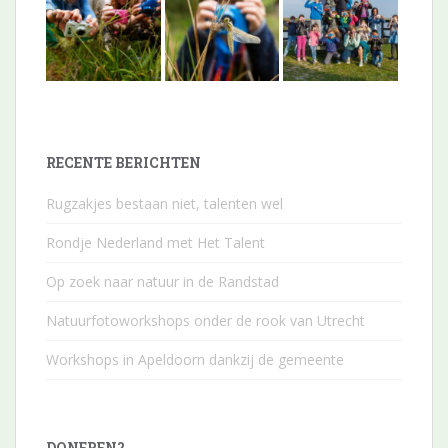
RECENTE BERICHTEN
Rugzakjes bestaan niet, talenten wel
Rondje Nederland met Het Talent
Op zoek naar natuur in de Randstad
Natuurfotoworkshops onder de rook van Utrecht
Workshops in Apeldoorn dankzij de gemeente
DONEREN?