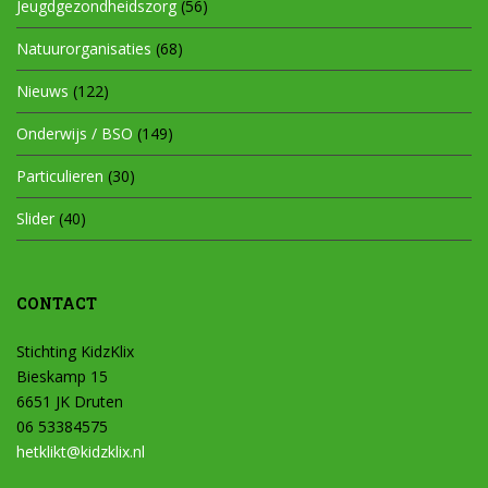
Jeugdgezondheidszorg
(56)
Natuurorganisaties
(68)
Nieuws
(122)
Onderwijs / BSO
(149)
Particulieren
(30)
Slider
(40)
CONTACT
Stichting KidzKlix
Bieskamp 15
6651 JK Druten
06 53384575
hetklikt@kidzklix.nl