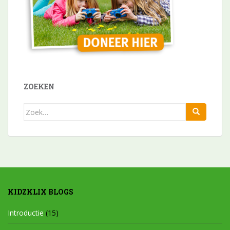
ZOEKEN
Zoek
naar:
KIDZKLIX BLOGS
Introductie
(15)