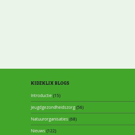
KIDZKLIX BLOGS
Introductie
(15)
Jeugdgezondheidszorg
(56)
Natuurorganisaties
(68)
Nieuws
(122)