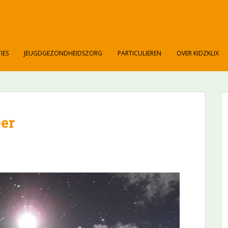
IES
JEUGDGEZONDHEIDSZORG
PARTICULIEREN
OVER KIDZKLIX
eer
s