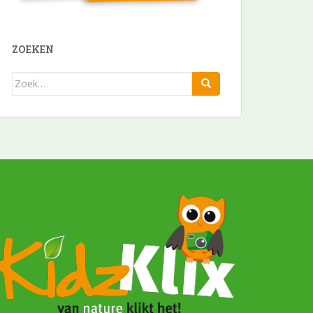
ZOEKEN
Zoek
naar: