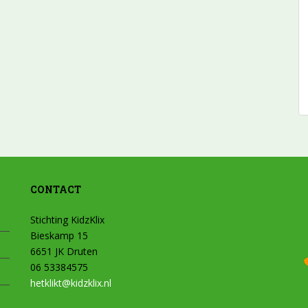
CONTACT
Stichting KidzKlix
Bieskamp 15
6651 JK Druten
06 53384575
hetklikt@kidzklix.nl