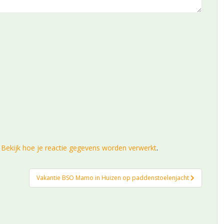
.
Bekijk hoe je reactie gegevens worden verwerkt
.
Vakantie BSO Mamo in Huizen op paddenstoelenjacht