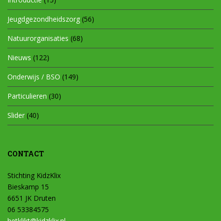
Jeugdgezondheidszorg
(56)
Natuurorganisaties
(68)
Nieuws
(122)
Onderwijs / BSO
(149)
Particulieren
(30)
Slider
(40)
CONTACT
Stichting KidzKlix
Bieskamp 15
6651 JK Druten
06 53384575
hetklikt@kidzklix.nl