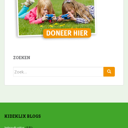
ZOEKEN
Zoek
naar:
KIDZKLIX BLOGS
Introductie
(15)