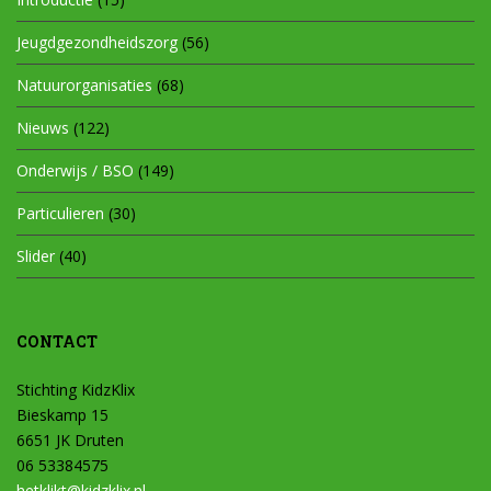
Jeugdgezondheidszorg
(56)
Natuurorganisaties
(68)
Nieuws
(122)
Onderwijs / BSO
(149)
Particulieren
(30)
Slider
(40)
CONTACT
Stichting KidzKlix
Bieskamp 15
6651 JK Druten
06 53384575
hetklikt@kidzklix.nl