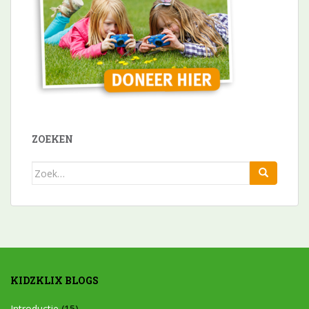
ZOEKEN
Zoek
naar:
KIDZKLIX BLOGS
Introductie
(15)